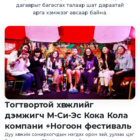
дагаврыг багасгах талаар шат дараатай
арга хэмжээг авсаар байна.
Тогтвортой хөгжлийг
дэмжигч М-Си-Эс Кока Кола
компани +Ногоон фестиваль
Дуу хөгжим сонирхогчдын нэгдэх орон зай, уулзах цэг