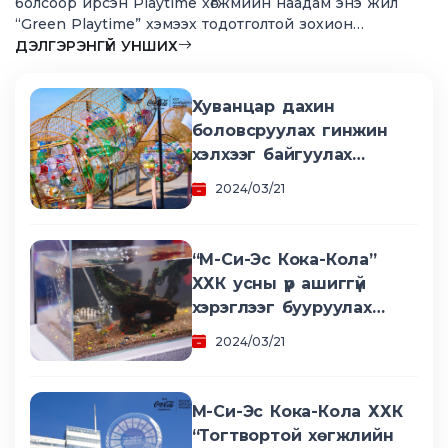
болсоор ирсэн Playtime хөгжмийн наадам энэ жил
“Green Playtime” хэмээх тодотголтой зохион
байгуулагдаж буй.
ДЭЛГЭРЭНГҮЙ УНШИХ
Хуванцар дахин
боловсруулах гинжин
хэлхээг байгуулах
гурван талт хамтын
2024/03/21
ажиллагааны санамж
бичиг байгууллаа
“М-Си-Эс Кока-Кола”
ХХК усны үр ашиггүй
хэрэглээг бууруулах
хөтөлбөр хэрэгжүүлж
2024/03/21
байна
М-Си-Эс Кока-Кола ХХК
“Тогтвортой хөгжлийн