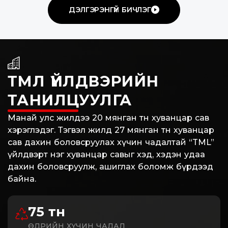
ДЭЛГЭРЭНГҮЙ БИЧЛЭГ
ТМЛ ҮЙЛДВЭРИЙН
ТАНИЛЦУУЛГА
Манай улс жилдээ 20 мянган тн хуванцар сав
хэрэглэдэг. Тэгвэл жилд 27 мянган тн хуванцар
сав дахин боловсруулах хүчин чадалтай “TML”
үйлдвэрт нэг хуванцар савыг хэд, хэдэн удаа
дахин боловсруулж, ашиглах боломж бүрдээд
байна.
75 тн
ӨДРИЙН ХҮЧИН ЧАДАЛ