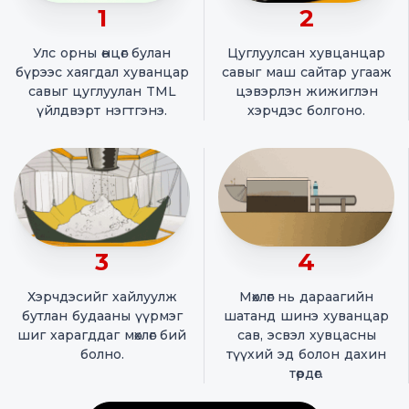
1
2
Улс орны өнцөг булан
Цуглуулсан хувцанцар
бүрээс хаягдал хуванцар
савыг маш сайтар угааж
савыг цуглуулан TML
цэвэрлэн жижиглэн
үйлдвэрт нэгтгэнэ.
хэрчдэс болгоно.
3
4
Хэрчдэсийг хайлуулж
Мөхлөг нь дараагийн
бутлан будааны үүрмэг
шатанд шинэ хуванцар
шиг харагддаг мөхлөг бий
сав, эсвэл хувцасны
болно.
түүхий эд болон дахин
төрдөг.