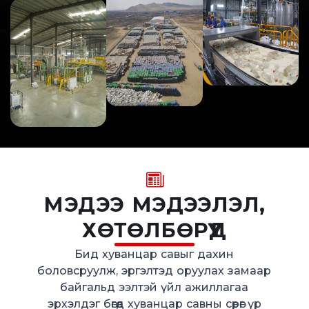
МЭДЭЭ МЭДЭЭЛЭЛ,
ХӨТӨЛБӨРҮҮД
Бид хуванцар савыг дахин
боловсруулж, эргэлтэд оруулах замаар
байгальд ээлтэй үйл ажиллагаа
эрхэлдэг бөгөөд хуванцар савны сөрөг үр