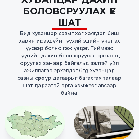
БОЛОВСРУУЛАХ ҮЕ
ШАТ
Бид хуванцар савыг хог хаягдал биш
харин ирээдүйн түүхий эдийн үнэт эх
үүсвэр болно гэж үздэг. Тиймээс
түүнийг дахин боловсруулж, эргэлтэд
оруулах замаар байгальд ээлтэй үйл
ажиллагаа эрхэлдэг бөгөөд хуванцар
савны сөрөг үр дагаврыг багасгах талаар
шат дараатай арга хэмжээг авсаар
байна.