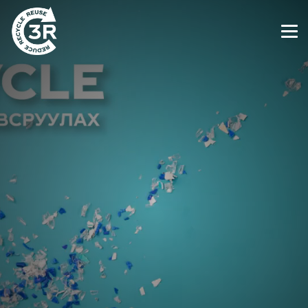
WWW 2030 MONGOLIA
ХУВЦАНЦАРЫН
ХАЯГДАЛГҮЙ ДЭЛХИЙ
“М-Си-Эс Кока-Кола” компани хог хаягдлыг
багасгах, нөөцийг хамгаалах замаар экологийн
тогтвортой байдлыг баталгаажуулах “тойрог
эдийн засаг”-ийн хэлбэр рүү шилжиж, дахин
боловсруулсан ногоон эдийн засгийг бүтээхэд
хувь нэмрээ оруулан ажиллаж байна.
ДЭЛГЭРЭНГҮЙ БИЧЛЭГ ҮЗЭХ