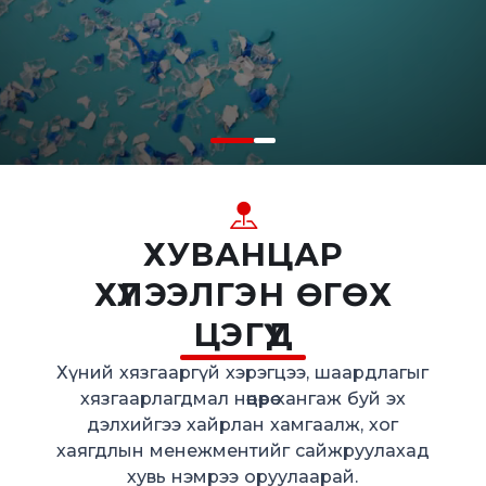
ХУВАНЦАР
ХҮЛЭЭЛГЭН ӨГӨХ
ЦЭГҮҮД
Хүний хязгааргүй хэрэгцээ, шаардлагыг
хязгаарлагдмал нөөцөөрөө хангаж буй эх
дэлхийгээ хайрлан хамгаалж, хог
хаягдлын менежментийг сайжруулахад
хувь нэмрээ оруулаарай.