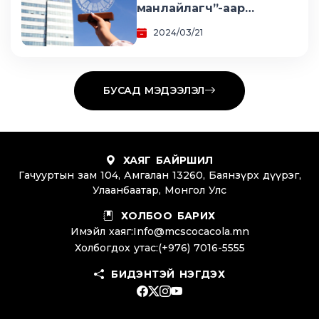
манлайлагч”-аар
шалгарлаа
2024/03/21
БУСАД МЭДЭЭЛЭЛ
ХАЯГ БАЙРШИЛ
Гачууртын зам 104, Амгалан 13260, Баянзүрх дүүрэг,
Улаанбаатар, Монгол Улс
ХОЛБОО БАРИХ
Имэйл хаяг:
Info@mcscocacola.mn
Холбогдох утас:
(+976) 7016-5555
БИДЭНТЭЙ НЭГДЭХ